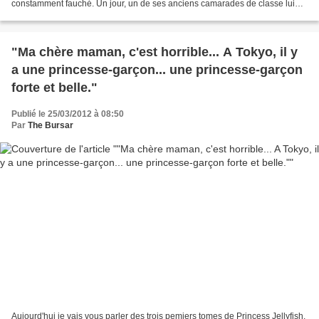
constamment fauché. Un jour, un de ses anciens camarades de classe lui
propose un affrontement entre son équipe féminine...
"Ma chère maman, c'est horrible... A Tokyo, il y
a une princesse-garçon... une princesse-garçon
forte et belle."
Publié le 25/03/2012 à 08:50
Par
The Bursar
Aujourd'hui je vais vous parler des trois pemiers tomes de Princess Jellyfish.