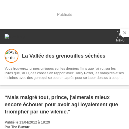
Publicité
MENU
La Vallée des grenouilles séchées
Vous trouverez ici mes critiques sur les derniers films que j'ai vu, sur les
livres que j'ai lu, des choses en rapport avec Harry Potter, les vampires et les
histoires avec des gens qui se courent après pour se taper dessus à coup
d'épée. La tortue se meut.
"Mais malgré tout, prince, j'aimerais mieux
encore échouer pour avoir agi loyalement que
triompher par une vilenie."
Publié le 13/04/2012 à 18:29
Par
The Bursar