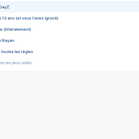
 DayZ
 a 13 ans (et vous l'avez ignoré)
e (littéralement)
im Rayan
 toutes les règles
s les jeux vidéo
us choquant de Rockstar ? - Le scandale BULLY
e plus moche de Steam
du RÊVE tourne au CAUCHEMAR
pendant 8 heures
it… à tort
umiliés par un jeu vidéo