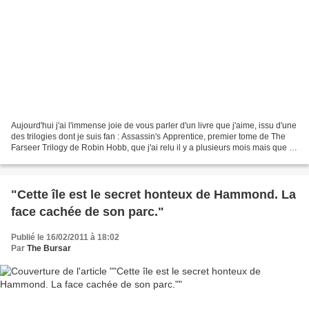
Aujourd'hui j'ai l'immense joie de vous parler d'un livre que j'aime, issu d'une
des trilogies dont je suis fan : Assassin's Apprentice, premier tome de The
Farseer Trilogy de Robin Hobb, que j'ai relu il y a plusieurs mois mais que je
n'avais jusqu'ici...
"Cette île est le secret honteux de Hammond. La
face cachée de son parc."
Publié le 16/02/2011 à 18:02
Par
The Bursar