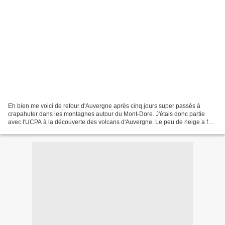
Eh bien me voici de retour d'Auvergne après cinq jours super passés à
crapahuter dans les montagnes autour du Mont-Dore. J'étais donc partie
avec l'UCPA à la découverte des volcans d'Auvergne. Le peu de neige a fait
que nous n'avons pu faire des raquettes...