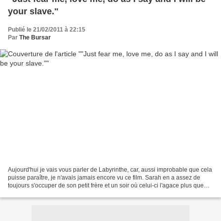
your slave."
Publié le 21/02/2011 à 22:15
Par
The Bursar
Aujourd'hui je vais vous parler de Labyrinthe, car, aussi improbable que cela
puisse paraître, je n'avais jamais encore vu ce film. Sarah en a assez de
toujours s'occuper de son petit frère et un soir où celui-ci l'agace plus que
d'habitude à cause de...