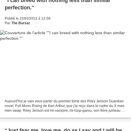
"I can breed with nothing less than similar
perfection."
Publié le 22/02/2011 à 12:56
Par
The Bursar
Aujourd'hui je vais vous parler du premier tome des Riley Jenson Guardian
novel, Full Moon Rising de Keri Arthur, que j'ai reçu dans le cadre du X-mas
men swap. Riley Jenson est mi-vampire, mi loup-garou, son frère jumeau et
elle travaillent pour le Directorat,...
"Just fear me, love me, do as I say and I will be