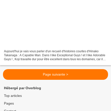
Aujourd'hui je vais vous parler d'un recueil d'histoires courtes d'Hinako
Takanaga : A Capable Man. Dans I like Exceptional Guys ! et I like Adorable
Guys ! , Koji travaille dur pour être excellent dans tous les domaines, car il
aimerait être aimé de...
Page suivante >
Hébergé par Overblog
Top articles
Pages