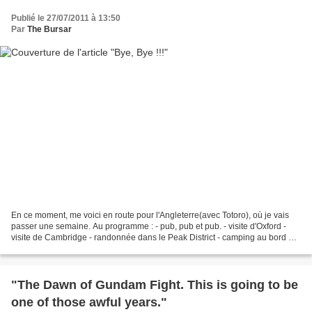
Publié le 27/07/2011 à 13:50
Par
The Bursar
En ce moment, me voici en route pour l'Angleterre(avec Totoro), où je vais
passer une semaine. Au programme : - pub, pub et pub. - visite d'Oxford -
visite de Cambridge - randonnée dans le Peak District - camping au bord de
la mer - visite de Wincanton...
"The Dawn of Gundam Fight. This is going to be
one of those awful years."