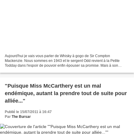
Aujourd'hui je vais vous parler de Whisky à gogo de Sir Compton
Mackenzie. Nous sommes en 1943 et le sergent Odd revient à la Petite
Todday dans l'espoir de pouvoir enfin épouser sa promise. Mais à son
arrivée, il s'aperçoit que la gaieté ne règne plus...
"Puisque Miss McCarthery est un mal
endémique, autant la prendre tout de suite pour
alliée..."
Publié le 15/07/2011 à 16:47
Par
The Bursar