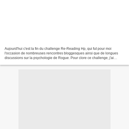
Aujourd'hui c'est la fin du challenge Re-Reading Hp, qui fut pour moi
l'occasion de nombreuses rencontres bloggesques ainsi que de longues
discussions sur la psychologie de Rogue. Pour clore ce challenge, j'ai
décidé d'enfin publier le quizz potteresque...