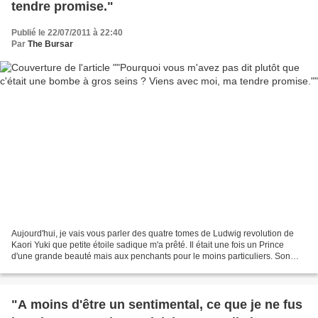
tendre promise."
Publié le 22/07/2011 à 22:40
Par
The Bursar
Aujourd'hui, je vais vous parler des quatre tomes de Ludwig revolution de
Kaori Yuki que petite étoile sadique m'a prêté. Il était une fois un Prince
d'une grande beauté mais aux penchants pour le moins particuliers. Son
père, le roi, fatigué de ses excentricités,...
"A moins d'être un sentimental, ce que je ne fus