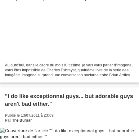
Aujourd'hui, dans le cadre du mois Kiltissime, je vais vous parler d'Imogène,
vous êtes impossible de Charles Exbrayat, quatrième livre de la série des
Imogène. Imogène surprend une conversation nocturne entre Brian Ardley et
Alison Inchbare et aussitôt...
"I do like exceptionnal guys... but adorable guys
aren't bad either."
Publié le 13/07/2011 à 23:09
Par
The Bursar