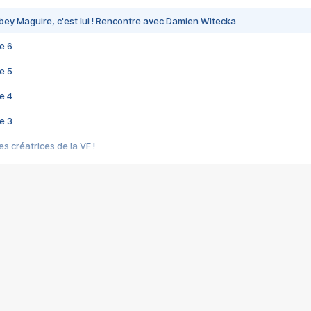
bey Maguire, c'est lui ! Rencontre avec Damien Witecka
e 6
e 5
e 4
e 3
s créatrices de la VF !
e 2
e 1
e Mektoub My Love arrive enfin ! Rencontre avec Shaïn Boumedine et Sal
i : après Toni en famille
elle réalise le bouleversant Dites lui que je l'aime
ais ! Rencontre autour de Vie privée de Rebecca Zlotowski