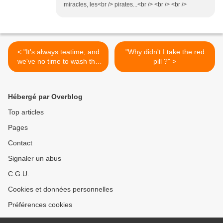
miracles, les<br /> pirates...<br /> <br /> <br />
< "It's always teatime, and
"Why didn't I take the red
we've no time to wash the
pill ?" >
things between whiles"
Hébergé par Overblog
Top articles
Pages
Contact
Signaler un abus
C.G.U.
Cookies et données personnelles
Préférences cookies