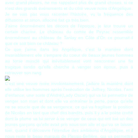
avec grand plaisirs, ne me rappelant plus de grand choses, si ce
n'est des grands événements et du côté veuve noire d'Angélique.
Je ne vais pas vous raconter l'histoire, vu la fréquence des
diffusions et sinon, allociné fait ça très bien.
J'aime énormément les décors de l'époque, je leur trouve un
certain charme. Le château du comte de Peyrac ressemble
énormément au château de Tanlay en Côte d'Or, ce pourrait-il
que ce soit bien ce château ?
Ce que j'aime dans les Angélique, c'est la manière dont
invariablement elle s'empare du coeur de beaux jeunes hommes
au torse musclé qui inévitablement vont rencontrer une fin
tragique tandis qu'elle cherche à venger son époux, puis à
retrouver son rang.
C'est une veuve noire involontairement, j'adore la manière dont
elle utilise les hommes après l'exécution de Joffrey, Nicolas, l'ami
d'enfance, une sorte d'André(Lady Oscar) qui va lui permettre de
venger son mari et dont elle va entraîner la perte, parce qu'elle
ne se soucie que de sa vengence, ce qui va fragiliser la position
de Nicolas en tant que chef des bandits, puis il y a le poète crotté
dont la plume va lui servir à se venger de ceux qui ont tué un des
jeunes garçons qu'elle avait pris sous son aile et qui va se laisser
tuer, quand il découvre l'étendue des ambitions d'Angélique, et il
nous reste le beau marquis de Plessis-Bellière, qui va permettre