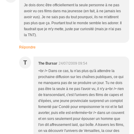
Je dois donc être officiellement la seule personne à ne pas
avoir vu ces films dans ma jeunesse (en fait, à ne jamais les
avoir vus). Je ne sais pas du tout pourquoi, ils ne m'attirent
pas plus que ça. Pourtant tout le monde semble les adorer. Il
faudrait que je m'y mette, juste par curiosité (mais je n'ai pas
la TNT).
Répondre
T
The Bursar
24/07/2009 09:54
<br /> Dans ce cas, tu n'as plus qu'à attendre la
prochaine diffusion sur les chaînes publiques, ce qui
ne manquera pas de se produire un jour. Tu ne dois
pas être la seule à ne pas l'avoir vu, il n'y a<br /> rien
de transcendant, c'est l'univers des films de capes et
d'épées, une jeune provinciale surprend un complot
fomenté par Condé pour empoisonner le roi et le fait
avorter, puis elle est enfermée<br /> dans un couvent
et en sors seulement pour épouser un homme que
l'on dit affreusement laid, qui boîte. A travers les films,
on va découvrir l'univers de Versailles, la cour des