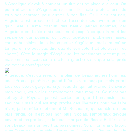
à Angélique d'avoir à nouveau un titre et une place à la cour. On
pourrait croire qu'Angélique est une fille facile, prête à user de
tous ses charmes pour arriver à ses fins. Or il n'en est rien,
Angélique est farouche et refuse d'accorder ses faveurs pour un
gain, elle a aimé chacun des beaux jeunes hommes, car
Angélique est fidèle mais seulement jusqu'à ce que la mort les
sépare(ce qui posera, du coup, quelques problèmes assez
compréhensibles dans Indomptable Angélique, mais en même
temps, on ne peut pas dire que de son côté il ait été aussi très
chaste). C'est la magie d'Angélique, les sentiments restent purs,
mais on peut coucher à droite à gauche sans que cela prête
vraiment à conséquence.
Angélique, c'est du rêve, on a plein de beaux jeunes hommes,
une héroïne qui résiste quand il faut, c'est magique mais parmi
tous ces beaux garçons, si je vous dis qui fait vraiment chavirer
mon coeur, vous allez certainement vous moquer. Ce n'est pas
Joffrey de Peyrac, qui est, certes, un grand humaniste, très
séducteur mais qui est trop proche des libertains pour me faire
rêver, je lui préfère nettement Mr Rochester, qui semble un peu
plus rangé, ce n'est pas non plus Nicolas, l'amoureux dévoué
envers et malgré tout, ni le beau marquis de Plessis-Bellières. Ils
sont beaux mais un peu trop passionnés. Non, mon grand favori,
c'est Desgrez et son chien Sorbonne, l'avocat de Peyrac dans le