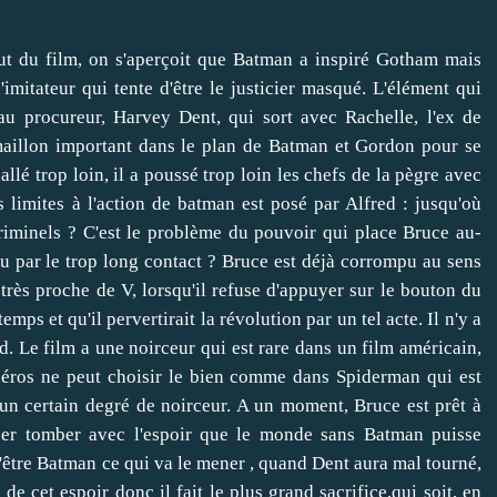
t du film, on s'aperçoit que Batman a inspiré Gotham mais
d'imitateur qui tente d'être le justicier masqué. L'élément qui
au procureur, Harvey Dent, qui sort avec Rachelle, l'ex de
 maillon important dans le plan de Batman et Gordon pour se
llé trop loin, il a poussé trop loin les chefs de la pègre avec
 limites à l'action de batman est posé par Alfred : jusqu'où
 criminels ? C'est le problème du pouvoir qui place Bruce au-
u par le trop long contact ? Bruce est déjà corrompu au sens
d très proche de V, lorsqu'il refuse d'appuyer sur le bouton du
mps et qu'il pervertirait la révolution par un tel acte. Il n'y a
. Le film a une noirceur qui est rare dans un film américain,
e héros ne peut choisir le bien comme dans Spiderman qui est
un certain degré de noirceur. A un moment, Bruce est prêt à
isser tomber avec l'espoir que le monde sans Batman puisse
'être Batman ce qui va le mener , quand Dent aura mal tourné,
de cet espoir donc il fait le plus grand sacrifice,qui soit, en