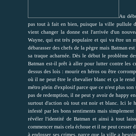
Au débu
pas tout à fait en bien, puisque la ville pullule 
vient changer la donne est l'arrivée d'un nouve
Wayne, qui est très populaire et qui va être un
débarasser des chefs de la pègre mais Batman est a
sa traque acharnée. Dès le début le problème des
Batman est-il prêt à aller pour lutter contre les
dessus des lois : mourir en héros ou être corromp
où il ne peut être le chevalier blanc et ça le ren
métro plein d'explosif parce que ce n'est plus son te
pas de redemption, il ne peut y avoir de happy end
surtout d'action où tout est noir et blanc. Ici l
infesté par les bons sentiments mais simplement 
révéler l'identité de Batman et ainsi à tout la
commencer mais cela échoue et il ne peut cesser d
à endosser ses crimes, parce que la ville a besoin 