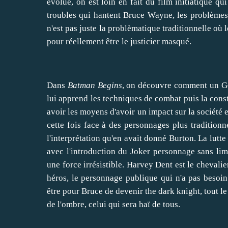
évolue, on est loin en fait du film initiatique q
troubles qui hantent Bruce Wayne, les problèmes d
n'est pas juste la problèmatique traditionnelle où 
pour réellement être le justicier masqué.
Dans
Batman Begins
, on découvre comment un Go
lui apprend les techniques de combat puis la const
avoir les moyens d'avoir un impact sur la société
cette fois face à des personnages plus traditionne
l'interprétation qu'en avait donné Burton. La lutte 
avec l'introduction du Joker personnage sans limi
une force irrésistible. Harvey Dent est le chevali
héros, le personnage publique qui n'a pas besoin 
être pour Bruce de devenir the dark knight, tout le
de l'ombre, celui qui sera haï de tous.