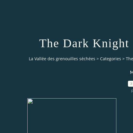
The Dark Knight 
La Vallée des grenouilles séchées
>
Categories
>
The
M
3
P