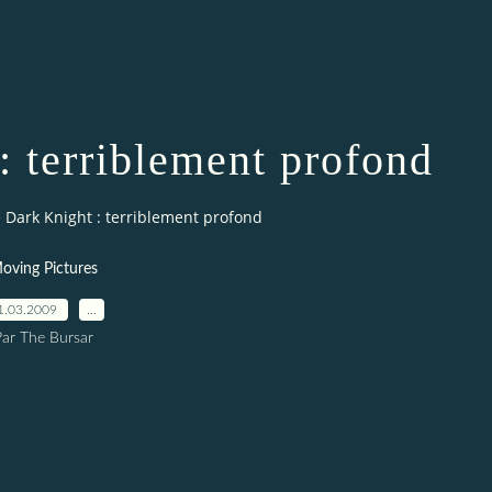
: terriblement profond
 Dark Knight : terriblement profond
oving Pictures
1.03.2009
…
ar The Bursar