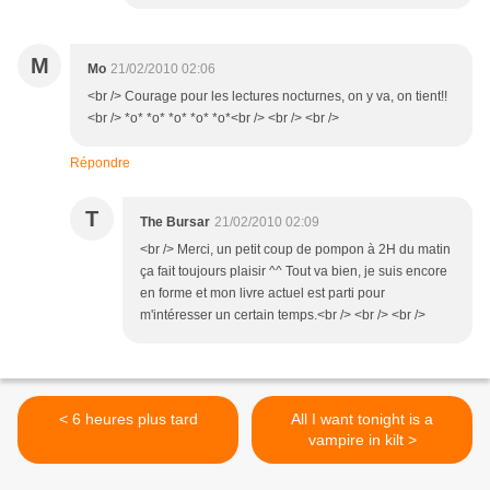
M
Mo
21/02/2010 02:06
<br /> Courage pour les lectures nocturnes, on y va, on tient!!
<br /> *o* *o* *o* *o* *o*<br /> <br /> <br />
Répondre
T
The Bursar
21/02/2010 02:09
<br /> Merci, un petit coup de pompon à 2H du matin
ça fait toujours plaisir ^^ Tout va bien, je suis encore
en forme et mon livre actuel est parti pour
m'intéresser un certain temps.<br /> <br /> <br />
< 6 heures plus tard
All I want tonight is a
vampire in kilt >