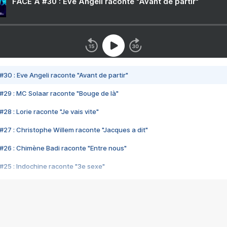
FACE A #30 : Eve Angeli raconte "Avant de partir"
#30 : Eve Angeli raconte "Avant de partir"
#29 : MC Solaar raconte "Bouge de là"
28 : Lorie raconte "Je vais vite"
#27 : Christophe Willem raconte "Jacques a dit"
#26 : Chimène Badi raconte "Entre nous"
#25 : Indochine raconte "3e sexe"
#24 : Zaho raconte "C'est chelou"
#23 : Patrick Bruel raconte "Au café des délices"
#22 : Kyo raconte "Le chemin"