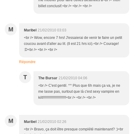
me motiver pour faire celles destinées à<br /> mon
billet conclusif.<br /> <br /> <br />
M
Maribel
21/02/2010 03:03
<br /> Wow, encore 7 hrs! J'essaierai de venir te faire un petit
coucou avant d'aller au lit. (Il est 21 hrs ici).<br /> Courage!
:D<br /> <br /> <br />
Répondre
T
The Bursar
21/02/2010 04:06
<br /> C'est gentil. ^^ Plus que 6h mais ça va, je ne
me lasse pas, surtout que là c'est sexy vampire en
kilt!!!!!!!!!!!!!!!!!!!!!!!!!!<br /> <br /> <br />
M
Maribel
21/02/2010 02:26
<br /> Bravo, ça doit être presque complété maintenant? :)<br