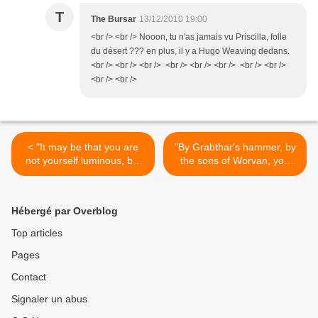
T
The Bursar
13/12/2010 19:00
<br /> <br /> Nooon, tu n'as jamais vu Priscilla, folle
du désert ??? en plus, il y a Hugo Weaving dedans.
<br /> <br /> <br /> <br /> <br /> <br /> <br /> <br />
<br /> <br />
< "It may be that you are
"By Grabthar's hammer, by
not yourself luminous, but
the sons of Worvan, you
you are a conductor of
shall be avenged." >
light."
Hébergé par Overblog
Top articles
Pages
Contact
Signaler un abus