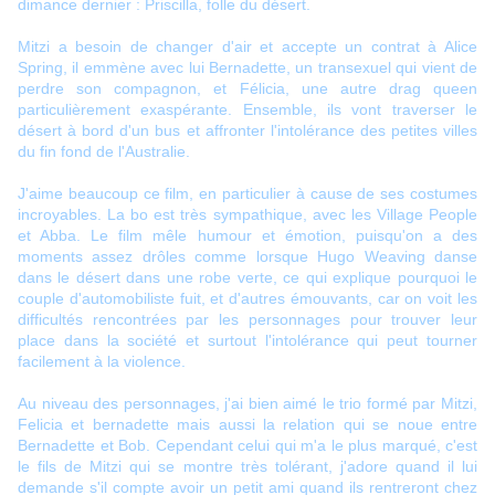
dimance dernier : Priscilla, folle du désert.
Mitzi a besoin de changer d'air et accepte un contrat à Alice
Spring, il emmène avec lui Bernadette, un transexuel qui vient de
perdre son compagnon, et Félicia, une autre drag queen
particulièrement exaspérante. Ensemble, ils vont traverser le
désert à bord d'un bus et affronter l'intolérance des petites villes
du fin fond de l'Australie.
J'aime beaucoup ce film, en particulier à cause de ses costumes
incroyables. La bo est très sympathique, avec les Village People
et Abba. Le film mêle humour et émotion, puisqu'on a des
moments assez drôles comme lorsque Hugo Weaving danse
dans le désert dans une robe verte, ce qui explique pourquoi le
couple d'automobiliste fuit, et d'autres émouvants, car on voit les
difficultés rencontrées par les personnages pour trouver leur
place dans la société et surtout l'intolérance qui peut tourner
facilement à la violence.
Au niveau des personnages, j'ai bien aimé le trio formé par Mitzi,
Felicia et bernadette mais aussi la relation qui se noue entre
Bernadette et Bob. Cependant celui qui m'a le plus marqué, c'est
le fils de Mitzi qui se montre très tolérant, j'adore quand il lui
demande s'il compte avoir un petit ami quand ils rentreront chez