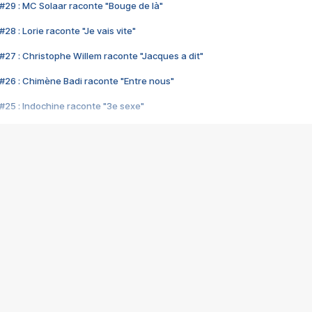
#29 : MC Solaar raconte "Bouge de là"
28 : Lorie raconte "Je vais vite"
#27 : Christophe Willem raconte "Jacques a dit"
#26 : Chimène Badi raconte "Entre nous"
#25 : Indochine raconte "3e sexe"
#24 : Zaho raconte "C'est chelou"
#23 : Patrick Bruel raconte "Au café des délices"
#22 : Kyo raconte "Le chemin"
#21 : Nolwenn Leroy raconte "Cassé"
#20 : Patrick Hernandez raconte "Born to be alive"
#19 : Lorie raconte "Près de moi"
#18 : Michael Jones raconte "A nos actes manqués" (avec Jean-Jacque
#17 : Khaled raconte "Aïcha"